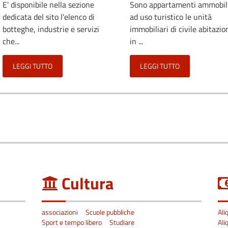
E' disponibile nella sezione
Sono appartamenti ammobili
dedicata del sito l'elenco di
ad uso turistico le unità
botteghe, industrie e servizi
immobiliari di civile abitazio
che...
in ...
LEGGI TUTTO
LEGGI TUTTO
Cultura
associazioni
Scuole pubbliche
Ali
Sport e tempo libero
Studiare
Ali