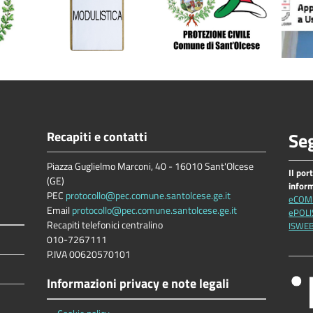
Recapiti e contatti
Seg
Piazza Guglielmo Marconi, 40 - 16010 Sant'Olcese
Il por
(GE)
infor
PEC
protocollo@pec.comune.santolcese.ge.it
eCOM
Email
protocollo@pec.comune.santolcese.ge.it
ePOLI
Recapiti telefonici centralino
ISWE
010-7267111
P.IVA 00620570101
Informazioni privacy e note legali