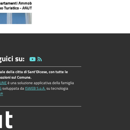
uici su:
tale della citta di Sant'Olcese, con tutte le
mazioni sul Comune.
UNE
è una soluzione applicativa della famiglia
S
sviluppata da
ISWEB S.p.A.
su tecnologia
B®