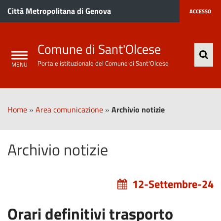
Città Metropolitana di Genova
ACCESSO
Comune di Sant'Olcese
Portale istituzionale del Comune di Sant'Olcese
Home
»
Area comunicazione
»
Archivio notizie
Archivio notizie
12-Settembre-24
Orari definitivi trasporto