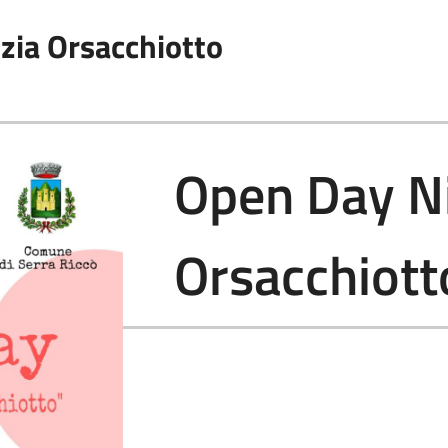
zia Orsacchiotto
Open Day Ni
Orsacchiott