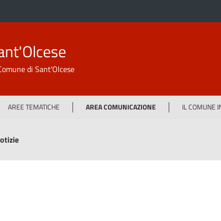
ant'Olcese
l Comune di Sant'Olcese
AREE TEMATICHE
AREA COMUNICAZIONE
IL COMUNE 
otizie