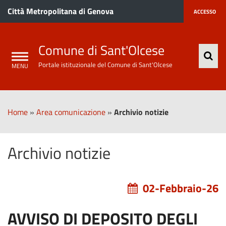
Città Metropolitana di Genova
ACCESSO
Comune di Sant'Olcese
Portale istituzionale del Comune di Sant'Olcese
Home
»
Area comunicazione
»
Archivio notizie
Archivio notizie
02-Febbraio-26
AVVISO DI DEPOSITO DEGLI