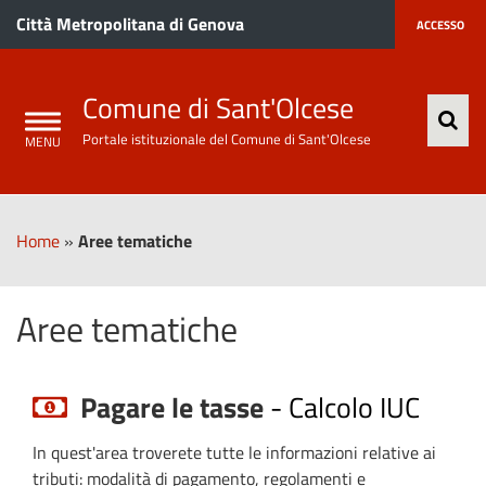
Città Metropolitana di Genova
ACCESSO
Comune di Sant'Olcese
Portale istituzionale del Comune di Sant'Olcese
Home
»
Aree tematiche
Aree tematiche
Pagare le tasse
-
Calcolo IUC
In quest'area troverete tutte le informazioni relative ai
tributi: modalità di pagamento, regolamenti e