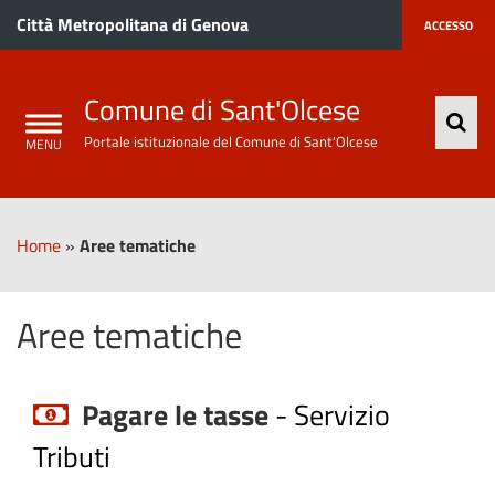
Città Metropolitana di Genova
ACCESSO
Comune di Sant'Olcese
Portale istituzionale del Comune di Sant'Olcese
Home
»
Aree tematiche
Aree tematiche
Pagare le tasse
-
Servizio
Tributi