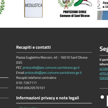
Recapiti e contatti
Seg
Piazza Guglielmo Marconi, 40 - 16010 Sant'Olcese
Il por
(GE)
infor
PEC
protocollo@pec.comune.santolcese.ge.it
eCOM
Email
protocollo@pec.comune.santolcese.ge.it
ePOLI
Recapiti telefonici centralino
ISWE
010-7267111
P.IVA 00620570101
Informazioni privacy e note legali