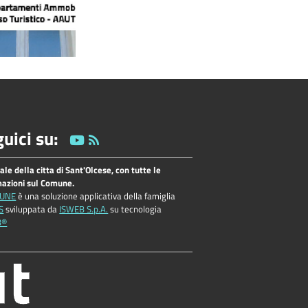
uici su:
tale della citta di Sant'Olcese, con tutte le
mazioni sul Comune.
UNE
è una soluzione applicativa della famiglia
S
sviluppata da
ISWEB S.p.A.
su tecnologia
B®