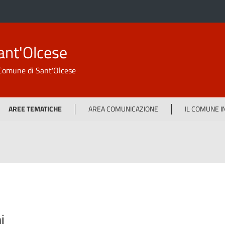
ant'Olcese
l Comune di Sant'Olcese
AREE TEMATICHE
AREA COMUNICAZIONE
IL COMUNE 
i