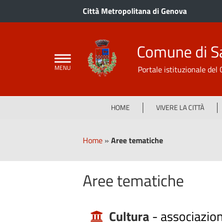
Città Metropolitana di Genova
Comune di S
Portale istituzionale de
HOME
VIVERE LA CITTÀ
Home
»
Aree tematiche
Aree tematiche
Cultura
-
associazion