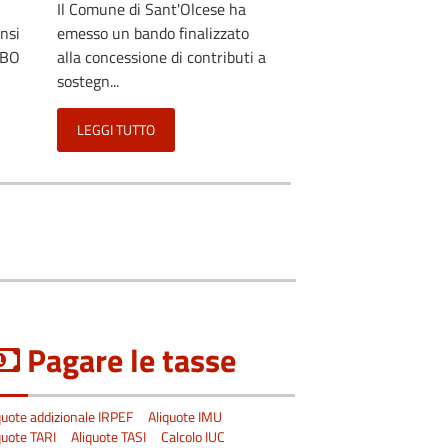
Il Comune di Sant'Olcese ha
ensi
emesso un bando finalizzato
LBO
alla concessione di contributi a
sostegn...
LEGGI TUTTO
Pagare le tasse
quote addizionale IRPEF
Aliquote IMU
quote TARI
Aliquote TASI
Calcolo IUC