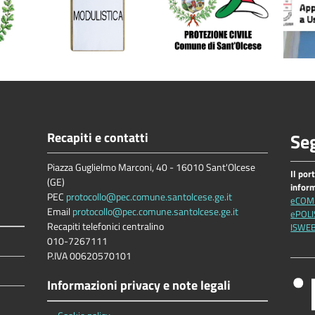
Recapiti e contatti
Seg
Piazza Guglielmo Marconi, 40 - 16010 Sant'Olcese
Il por
(GE)
infor
PEC
protocollo@pec.comune.santolcese.ge.it
eCOM
Email
protocollo@pec.comune.santolcese.ge.it
ePOLI
Recapiti telefonici centralino
ISWE
010-7267111
P.IVA 00620570101
Informazioni privacy e note legali