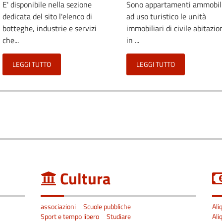
E' disponibile nella sezione
Sono appartamenti ammobili
dedicata del sito l'elenco di
ad uso turistico le unità
botteghe, industrie e servizi
immobiliari di civile abitazio
che...
in ...
LEGGI TUTTO
LEGGI TUTTO
Cultura
associazioni
Scuole pubbliche
Ali
Sport e tempo libero
Studiare
Ali