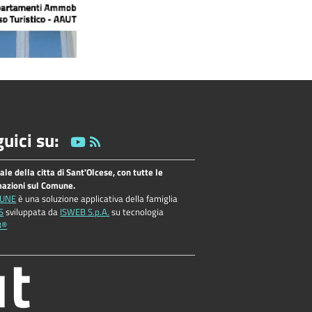
uici su:
tale della citta di Sant'Olcese, con tutte le
mazioni sul Comune.
UNE
è una soluzione applicativa della famiglia
S
sviluppata da
ISWEB S.p.A.
su tecnologia
B®