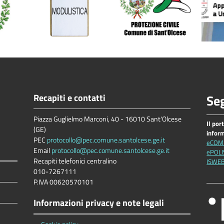
Recapiti e contatti
Seg
Piazza Guglielmo Marconi, 40 - 16010 Sant'Olcese
Il por
(GE)
infor
PEC
protocollo@pec.comune.santolcese.ge.it
eCOM
Email
protocollo@pec.comune.santolcese.ge.it
ePOLI
Recapiti telefonici centralino
ISWE
010-7267111
P.IVA 00620570101
Informazioni privacy e note legali