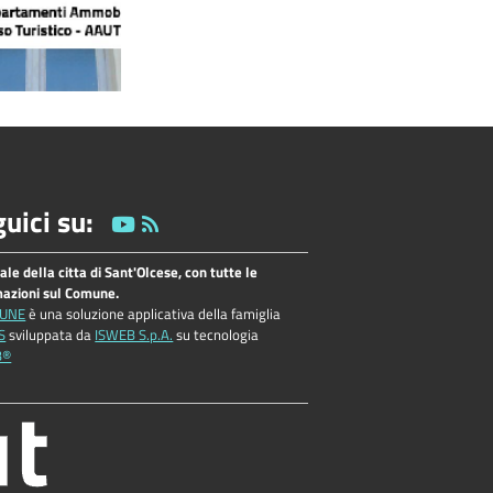
uici su:
tale della citta di Sant'Olcese, con tutte le
mazioni sul Comune.
UNE
è una soluzione applicativa della famiglia
S
sviluppata da
ISWEB S.p.A.
su tecnologia
B®