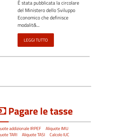
È stata pubblicata la circolare
l
del Ministero dello Sviluppo
Economico che definisce
modalit&...
LEGGI TUTTO
Pagare le tasse
quote addizionale IRPEF
Aliquote IMU
quote TARI
Aliquote TASI
Calcolo IUC