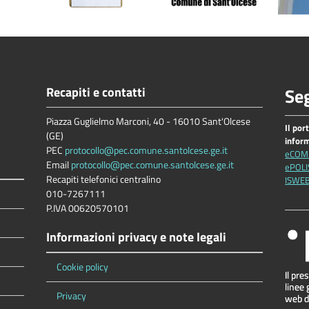
Recapiti e contatti
Seg
Piazza Guglielmo Marconi, 40 - 16010 Sant'Olcese
Il por
(GE)
infor
PEC
protocollo@pec.comune.santolcese.ge.it
eCOM
Email
protocollo@pec.comune.santolcese.ge.it
ePOLI
Recapiti telefonici centralino
ISWE
010-7267111
P.IVA 00620570101
Informazioni privacy e note legali
Cookie policy
Privacy