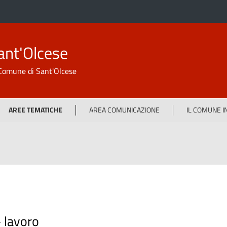
ant'Olcese
l Comune di Sant'Olcese
AREE TEMATICHE
AREA COMUNICAZIONE
IL COMUNE 
-
lavoro