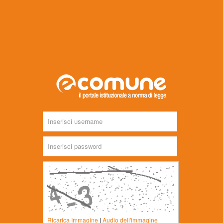
Username
Password
Ricarica Immagine
|
Audio dell'immagine