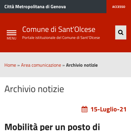
Città Metropolitana di Genova
ACCESSO
Comune di Sant'Olcese
Portale istituzionale del Comune di Sant'Olcese
Home
»
Area comunicazione
»
Archivio notizie
Archivio notizie
15-Luglio-21
Mobilità per un posto di