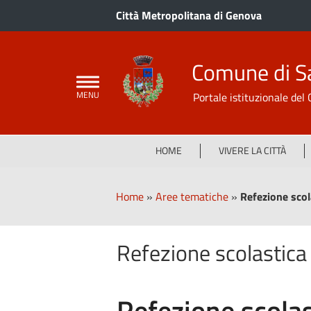
Città Metropolitana di Genova
Comune di S
Portale istituzionale de
HOME
VIVERE LA CITTÀ
Home
»
Aree tematiche
»
Refezione scol
Refezione scolastica
Refezione scolas