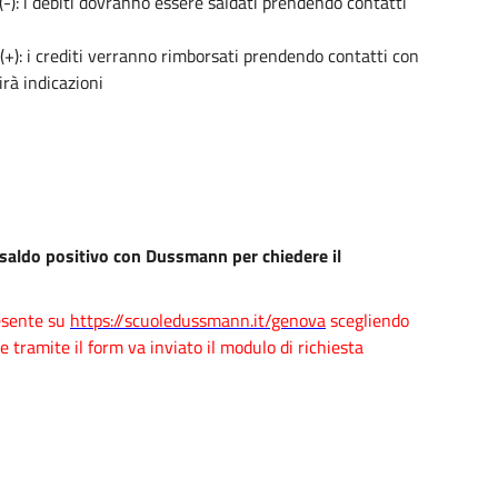
(-): i debiti dovranno essere saldati prendendo contatti
 (+): i crediti verranno rimborsati prendendo contatti con
rà indicazioni
 saldo positivo con Dussmann per chiedere il
resente su
https://scuoledussmann.it/genova
scegliendo
tramite il form va inviato il modulo di richiesta