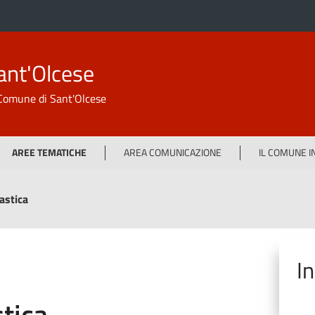
ant'Olcese
l Comune di Sant'Olcese
AREE TEMATICHE
AREA COMUNICAZIONE
IL COMUNE 
astica
I
tica