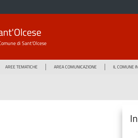
ant'Olcese
l Comune di Sant'Olcese
AREE TEMATICHE
AREA COMUNICAZIONE
IL COMUNE 
I