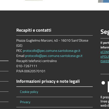
Recapiti e contatti
Seg
Piazza Guglielmo Marconi, 40 - 16010 Sant'Olcese
Il por
(GE)
infor
PEC
protocollo@pec.comune.santolcese.ge.it
eCOM
Email
protocollo@pec.comune.santolcese.ge.it
ePOLI
Recapiti telefonici centralino
ISWE
010-7267111
P.IVA 00620570101
Informazioni privacy e note legali
Cookie policy
Privacy