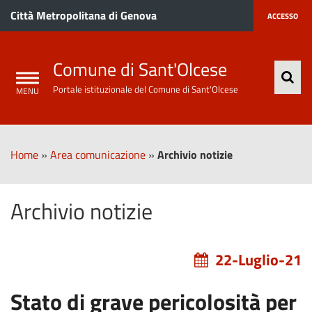
Città Metropolitana di Genova
ACCESSO
Comune di Sant'Olcese
Portale istituzionale del Comune di Sant'Olcese
Home
»
Area comunicazione
»
Archivio notizie
Archivio notizie
22-Luglio-21
Stato di grave pericolosità per