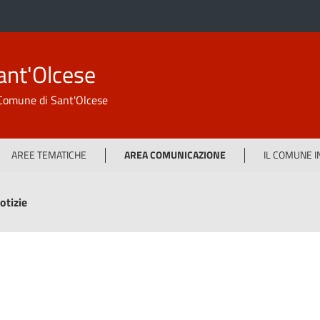
ant'Olcese
l Comune di Sant'Olcese
AREE TEMATICHE
AREA COMUNICAZIONE
IL COMUNE 
otizie