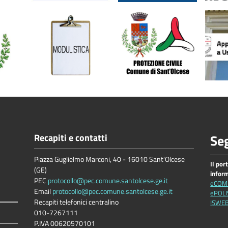
Recapiti e contatti
Seg
Piazza Guglielmo Marconi, 40 - 16010 Sant'Olcese
Il por
(GE)
infor
PEC
protocollo@pec.comune.santolcese.ge.it
eCOM
Email
protocollo@pec.comune.santolcese.ge.it
ePOLI
Recapiti telefonici centralino
ISWE
010-7267111
P.IVA 00620570101