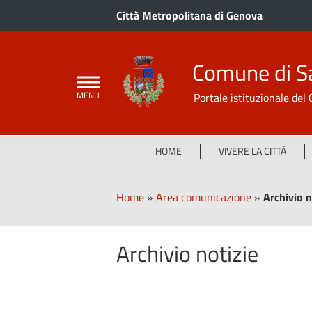
Città Metropolitana di Genova
Comune di S
Portale istituzionale de
HOME
VIVERE LA CITTÀ
Home
»
Area comunicazione
»
Archivio n
Archivio notizie