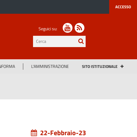
ACCESSO
Seguici su:
testo
da
cercare
INFORMA
L'AMMINISTRAZIONE
SITO ISTITUZIONALE
22-Febbraio-23