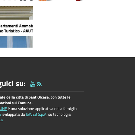
uici su:
tale della citta di Sant'Olcese, con tutte le
mazioni sul Comune.
UNE
è una soluzione applicativa della famiglia
S
sviluppata da
ISWEB S.p.A.
su tecnologia
B®