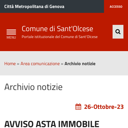
Città Metropolitana di Genova
ACCESSO
Comune di Sant'Olcese
Portale istituzionale del Comune di Sant'Olcese
Home
»
Area comunicazione
»
Archivio notizie
Archivio notizie
26-Ottobre-23
AVVISO ASTA IMMOBILE