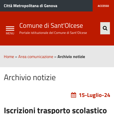
Città Metropolitana di Genova
ACCESSO
Comune di Sant'Olcese
Portale istituzionale del Comune di Sant'Olcese
Home
»
Area comunicazione
»
Archivio notizie
Archivio notizie
15-Luglio-24
Iscrizioni trasporto scolastico