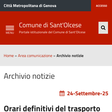
Città Metropolitana di Genova
ACCESSO
Comune di Sant'Olcese
Portale istituzionale del Comune di Sant'Olcese
Home
»
Area comunicazione
»
Archivio notizie
Archivio notizie
24-Settembre-25
Orari definitivi del trasporto