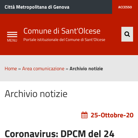
Città Metropolitana di Genova
ACCESSO
Comune di Sant'Olcese
Portale istituzionale del Comune di Sant'Olcese
Home
»
Area comunicazione
»
Archivio notizie
Archivio notizie
25-Ottobre-20
Coronavirus: DPCM del 24