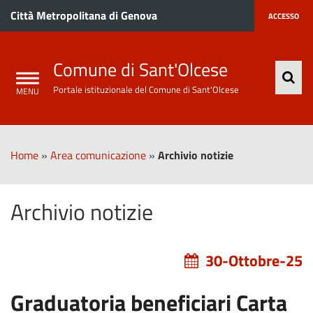
Città Metropolitana di Genova
ACCESSO
Comune di Sant'Olcese
Portale istituzionale del Comune di Sant'Olcese
Home
»
Area comunicazione
»
Archivio notizie
Archivio notizie
30-Ottobre-25
Graduatoria beneficiari Carta