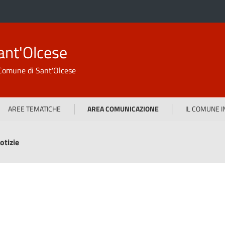
ant'Olcese
l Comune di Sant'Olcese
AREE TEMATICHE
AREA COMUNICAZIONE
IL COMUNE 
otizie