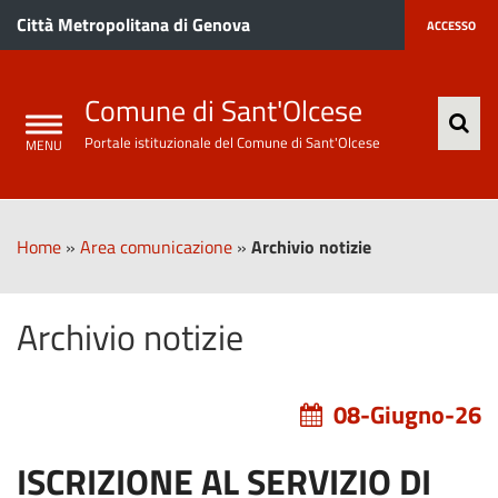
Città Metropolitana di Genova
ACCESSO
Comune di Sant'Olcese
Portale istituzionale del Comune di Sant'Olcese
Home
»
Area comunicazione
»
Archivio notizie
Archivio notizie
08-Giugno-26
ISCRIZIONE AL SERVIZIO DI