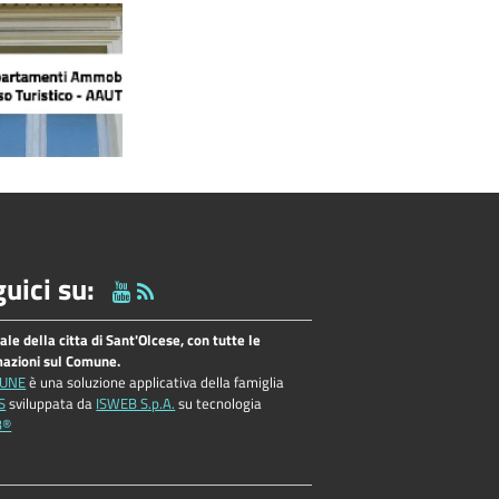
uici su:
tale della citta di Sant'Olcese, con tutte le
mazioni sul Comune.
UNE
è una soluzione applicativa della famiglia
S
sviluppata da
ISWEB S.p.A.
su tecnologia
B®