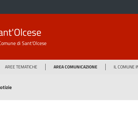
ant'Olcese
l Comune di Sant'Olcese
AREE TEMATICHE
AREA COMUNICAZIONE
IL COMUNE 
otizie