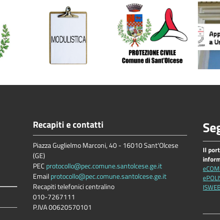
Recapiti e contatti
Seg
Piazza Guglielmo Marconi, 40 - 16010 Sant'Olcese
Il por
(GE)
infor
PEC
protocollo@pec.comune.santolcese.ge.it
eCOM
Email
protocollo@pec.comune.santolcese.ge.it
ePOLI
Recapiti telefonici centralino
ISWE
010-7267111
P.IVA 00620570101